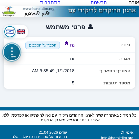
אורח
הרשמה
התחברות
👤 פרטי משתמש
כינוי:
נח
הסבר על הכוכבים
⋮
תפריט
מגדר:
זכר
הצטרף בתאריך:
1/1/2018, 9:35:49 AM
מספר תגובות:
5
כל המידע באתר זה שייך לארגון הרוקדים ריקודי עם ואין להעתיקו או לפרסמו ללא
אישור בכתב ומראש מארגון הרוקדים
אימייל:
עודכן 21.04.2026
בנייה וניהול אתר: ירדנה ריגלר - שלח
info@harokdim.org