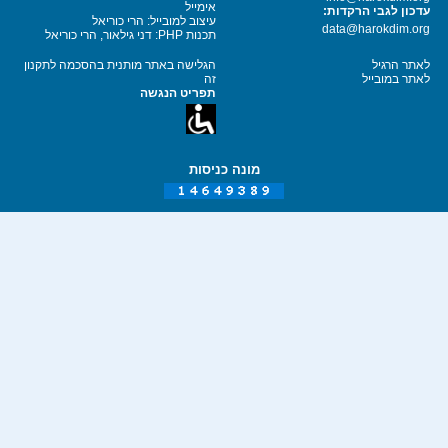
אימייל
עדכון לגבי הרקדות:
עיצוב למובייל: הרי כוריאל
data@harokdim.org
תכנות PHP: דני גילאור, הרי כוריאל
לאתר הרגיל
הגלישה באתר מותנית בהסכמה לתקנון
לאתר במובייל
זה
תפריט הנגשה
מונה כניסות