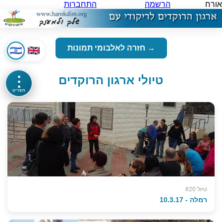
אורח
הרשמה
התחברות
→ חזרה לאלבומי תמונות
טיולי ארגון הרוקדים
⋮
תפריט
טיול #20
רמלה - 10.3.17